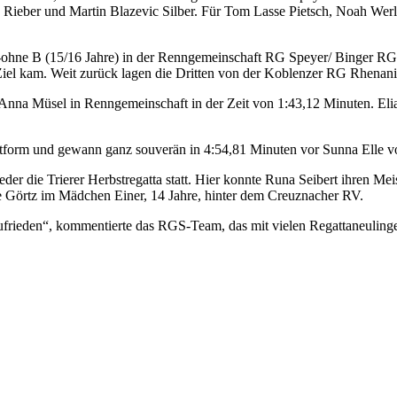
 Rieber und Martin Blazevic Silber. Für Tom Lasse Pietsch, Noah Werl
r-ohne B (15/16 Jahre) in der Renngemeinschaft RG Speyer/ Binger RG
iel kam. Weit zurück lagen die Dritten von der Koblenzer RG Rhenan
 Anna Müsel in Renngemeinschaft in der Zeit von 1:43,12 Minuten. Eli
tform und gewann ganz souverän in 4:54,81 Minuten vor Sunna Elle vo
er die Trierer Herbstregatta statt. Hier konnte Runa Seibert ihren Mei
 Görtz im Mädchen Einer, 14 Jahre, hinter dem Creuznacher RV.
ufrieden“, kommentierte das RGS-Team, das mit vielen Regattaneulingen