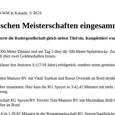
 U19-WM in Kanada. © RGS
tschen Meisterschaften eingesam
erte die Rudergesellschaft gleich sieben Titel ein. Komplettiert w
 1000-Meter-Distanz und am Tag 2 über die 500-Meter-Sprintstrecke. 
sich über zwei Goldmedaillen freuen.
sklasse den Junioren A (17/18 Jahre) erfolgreich, sondern setzte ge
en Mainzer RV mit Vitali Tsurkan und Raoul Overrath an Bord deutlich,
ber zusammen. Hier kam die RG Speyer in 3:42,43 Minuten mit mehr als
rang.
haft RG Speyer/RV Treviris Trier/Mainzer RV mit Maximilian Brill ho
ber an Bord.
er A in 1:28,82 Minuten in der Renngemeinschaft RG Speyer/Saarbrü