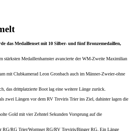
melt
urde das Medaillenset mit 10 Silber- und fünf Bronzemedaillen,
Zum stärksten Medaillenhamster avancierte der WM-Zweite Maximilian
meinsam mit Clubkamerad Leon Gronbach auch im Männer-Zweier-ohne
 das drittplatzierte Boot lag eine weitere Länge zurück.
 zwei Längen vor dem RV Treviris Trier ins Ziel, dahinter lagen die
lte Gold mit vier Zehntel Sekunden Vorsprung auf die
cker RG/RG Trier/Wormser RG/RV Treviris/Binger RG. Ein Länge